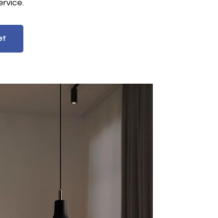
rvice.
et