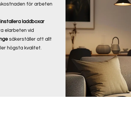
etskostnaden för arbeten
t
installera laddboxar
ta elarbeten vid
dinge
säkerställer att allt
ler högsta kvalitet.