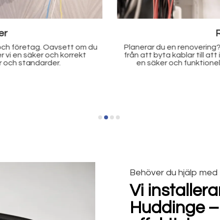
r
med alla typer av elarbeten,
Har du problem med dina
 system. Med vår hjälp får du
experter på felsökningar oc
hem eller din verksamhet.
löser det effektivt för 
Behöver du hjälp med
Vi installer
Huddinge –