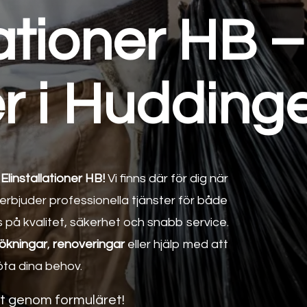
lationer HB –
er i Hudding
linstallationer HB!
Vi finns där för dig när
 erbjuder professionella tjänster för både
 på kvalitet, säkerhet och snabb service.
sökningar
,
renoveringar
eller hjälp med att
möta dina behov.
kt genom formuläret!