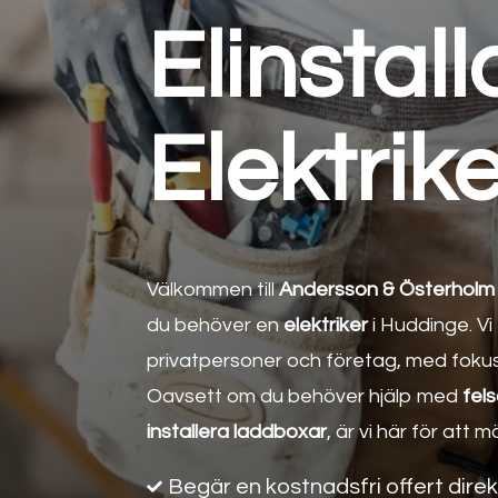
Elinstal
Elektrik
Välkommen till
Andersson & Österholm E
du behöver en
elektriker
i Huddinge. Vi
privatpersoner och företag, med fokus
Oavsett om du behöver hjälp med
fel
installera laddboxar
, är vi här för att 
Begär en kostnadsfri offert dire
