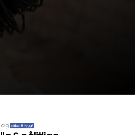
 dig
säker & trygg!