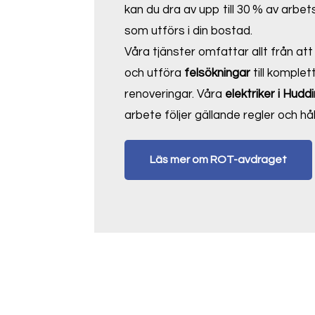
kan du dra av upp till 30 % av arb
som utförs i din bostad.
Våra tjänster omfattar allt från at
och utföra
felsökningar
till komplet
renoveringar. Våra
elektriker i Hud
arbete följer gällande regler och hål
Läs mer om ROT-avdraget