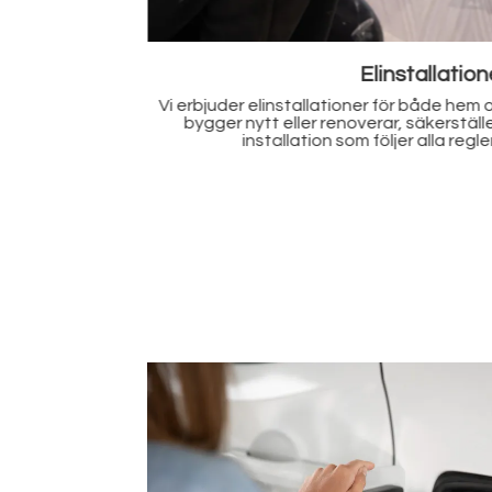
Renoveringa
Oavsett om du
Planerar du en renovering? Vi hjälper till 
och korrekt
från att byta kablar till att installera nya
er.
en säker och funktionell elmiljö i ditt 