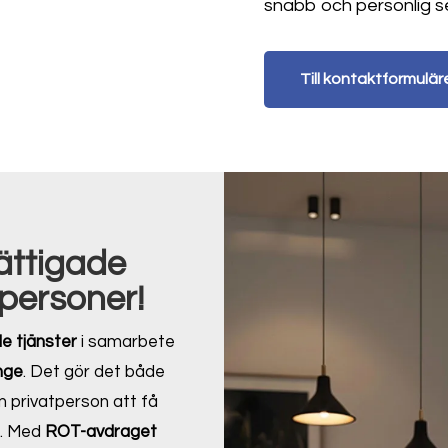
snabb och personlig se
Till kontaktformulär
ättigade
tpersoner!
e tjänster
i samarbete
inge
. Det gör det både
m privatperson att få
n. Med
ROT-avdraget