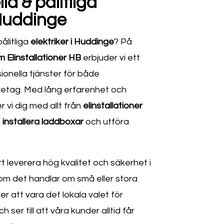
la & pålitliga
 Huddinge
ålitliga
elektriker i Huddinge
? På
 Elinstallationer HB
erbjuder vi ett
ionella tjänster för både
retag. Med lång erfarenhet och
 vi dig med allt från
elinstallationer
t
installera laddboxar
och utföra
att leverera hög kvalitet och säkerhet i
 om det handlar om små eller stora
er att vara det lokala valet för
ch ser till att våra kunder alltid får