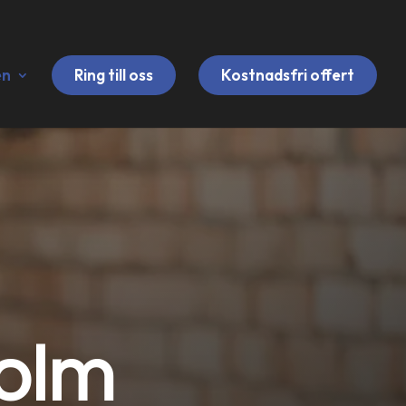
en
Ring till oss
Kostnadsfri offert
olm