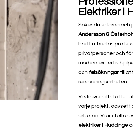
Professionel
Elektriker i
Söker du erfarna och p
Andersson & Österholm
brett utbud av profess
privatpersoner och fö
modern expertis hjälper
och
felsökningar
till at
renoveringsarbeten.
Vi strävar alltid efter 
varje projekt, oavsett
arbeten. Vi är stolta öv
elektriker i Huddinge
o